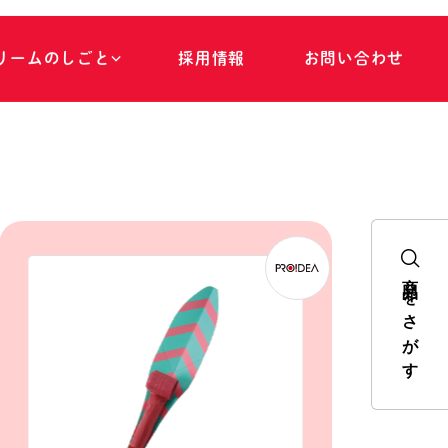
リ
ー
ム
の
し
ご
と
採
用
情
報
お
問
い
合
わ
せ
商品をさがす