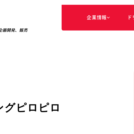
企
業
情
報
ド
企画開発、販売
ド
事
リ
業
ー
領
ム
域
に
つ
い
て
経
商
営
品
理
開
念
発
・
品
販
質
売
方
針
パ
ー
パ
ス
代
専
表
門
メ
家
ッ
マ
セ
ネ
ー
ジ
ジ
メ
ン
ト
会
商
社
品
情
の
報
ご
紹
介
ングピロピロ
会
社
概
要
ア
ク
セ
ス
沿
革
専
門
家
の
ご
紹
介
サ
ス
テ
ナ
ブ
ル
な
取
り
組
み