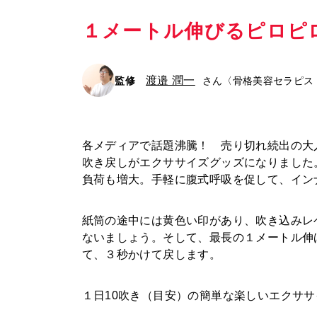
１メートル伸びるピロピ
渡邉 潤一
監修
さん
〈骨格美容セラピス
各メディアで話題沸騰！ 売り切れ続出の大
吹き戻しがエクササイズグッズになりました
負荷も増大。手軽に腹式呼吸を促して、イン
紙筒の途中には黄色い印があり、吹き込みレ
ないましょう。そして、
最長の１メートル伸
て、３秒かけて戻します。
１日10吹き（目安）の簡単な楽しいエクササ