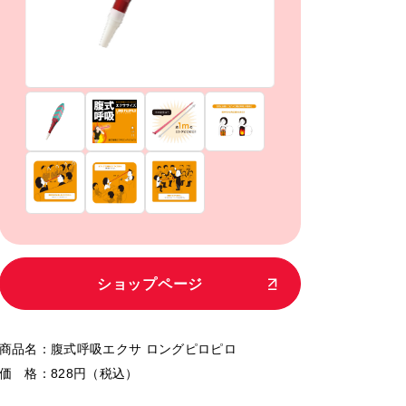
シ
ョ
ッ
プ
ペ
ー
ジ
商品名：腹式呼吸エクサ ロングピロピロ
価 格：828円（税込）