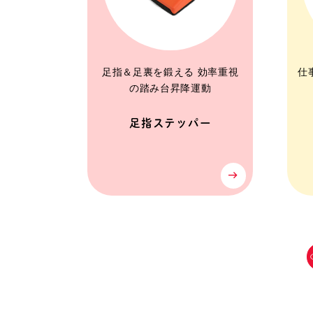
足指＆足裏を鍛える 効率重視
仕
の踏み台昇降運動
足指ステッパー