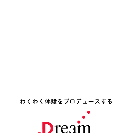
わ
く
わ
く
体
験
を
プ
ロ
デ
ュ
ー
ス
す
る