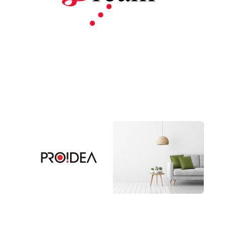
プロイデア
ア