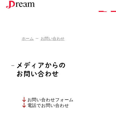
株
式
会
社
ド
リ
ー
ム
ホーム
お問い合わせ
企
業
情
報
ド
リ
ー
ム
の
し
ご
と
メディアからの
採
用
情
報
お問い合わせ
お
問
い
合
わ
せ
ア
ク
セ
ス
お
問
い
合
わ
せ
フ
ォ
ー
ム
お
知
ら
せ
電
話
で
お
問
い
合
わ
せ
お
取
り
引
き
を
ご
希
望
の
方