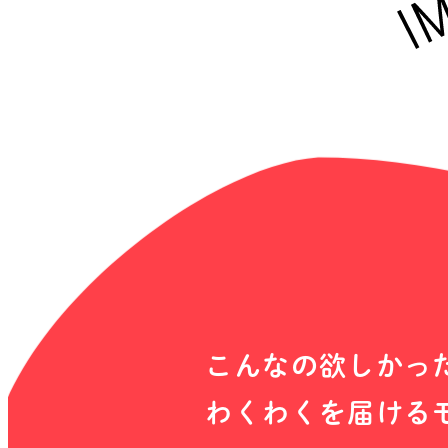
こ
ん
な
の
欲
し
か
っ
わ
く
わ
く
を
届
け
る