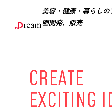
美容・健康・暮らしの
画開発、販売
C
R
E
A
T
E
E
X
C
I
T
I
N
G
I