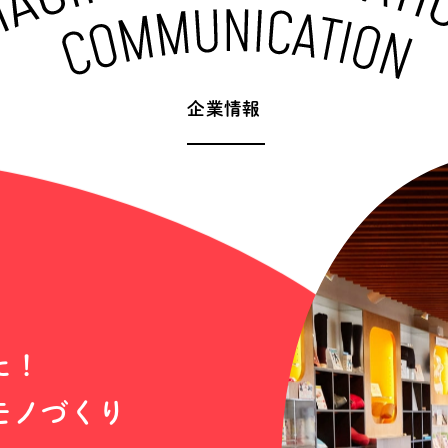
企
業
情
報
た
！
モ
ノ
づ
く
り