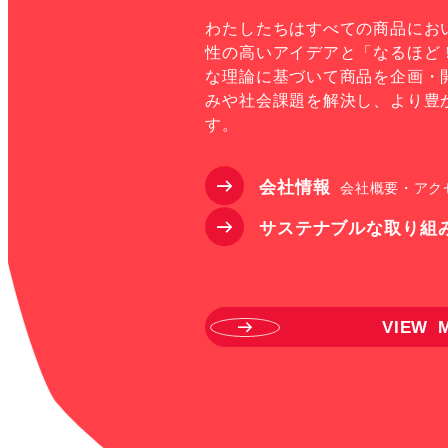
わたしたちはすべての商品にお
性の高いアイデアと「なるほど
な理論に基づいて商品を企画・
みや社会課題を解決し、より豊
す。
会
社
情
報
会
社
概
要
・
ア
ク
サ
ス
テ
ナ
ブ
ル
な
取
り
組
V
I
E
W