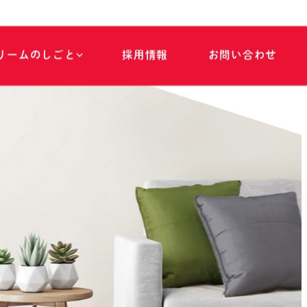
リ
ー
ム
の
し
ご
と
採
用
情
報
お
問
い
合
わ
せ