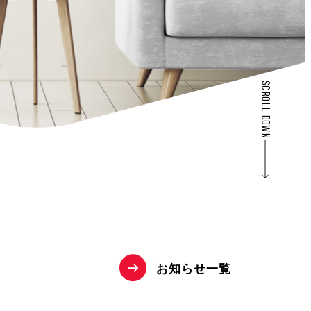
SCROLL DOWN
お
知
ら
せ
一
覧