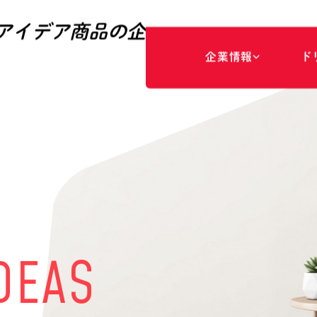
アイデア商品の企
企
業
情
報
ド
ド
事
リ
業
ー
領
ム
域
に
つ
い
て
経
商
営
品
理
開
念
発
・
品
販
質
売
方
針
パ
ー
パ
ス
代
専
表
門
メ
家
ッ
マ
セ
ネ
ー
ジ
ジ
メ
ン
ト
会
商
社
品
情
の
報
ご
紹
介
D
E
A
S
会
社
概
要
ア
ク
セ
ス
沿
革
専
門
家
の
ご
紹
介