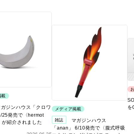
掲載
S
マガジンハウス「クロワ
を
メディア掲載
/25発売で〈hermot
雑誌
マガジンハウス
nd〉が紹介されました
「anan」 6/10発売で〈腹式呼吸