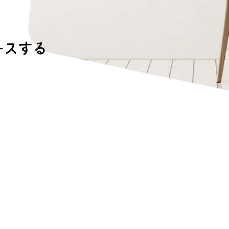
サ
ス
テ
ナ
ブ
ル
な
取
り
組
み
ー
ス
す
る