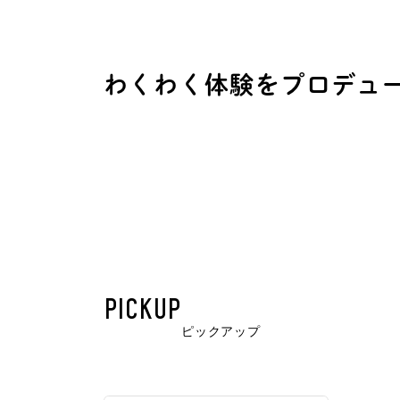
わ
く
わ
く
体
験
を
プ
ロ
デ
ュ
PICKUP
ピックアップ