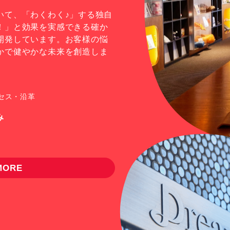
いて、「わくわく♪」する独自
！」と効果を実感できる確か
開発しています。お客様の悩
かで健やかな未来を創造しま
セ
ス
・
沿
革
み
M
O
R
E