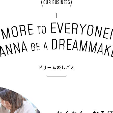
OUR BUSINESS
ド
リ
ー
ム
の
し
ご
と