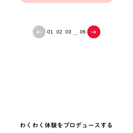
01
02
03
06
…
わ
く
わ
く
体
験
を
プ
ロ
デ
ュ
ー
ス
す
る