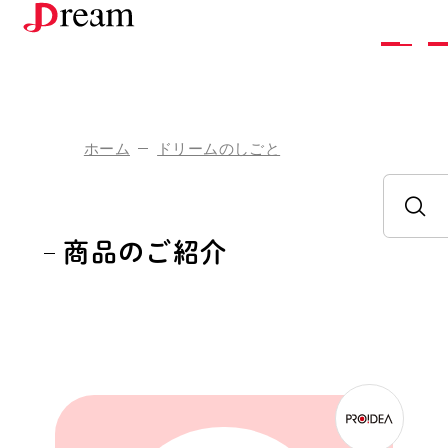
株
式
会
社
ド
リ
ー
ム
ホーム
ドリームのしごと
企
業
情
報
ド
リ
ー
ム
の
し
ご
と
商品のご紹介
採
用
情
報
お
問
い
合
わ
せ
ア
ク
セ
ス
お
知
ら
せ
お
取
り
引
き
を
ご
希
望
の
方