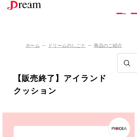
株
式
会
社
ド
リ
ー
ム
ホーム
ドリームのしごと
商品のご紹介
企
業
情
報
ド
リ
ー
ム
の
し
ご
と
【販売終了】アイランド
採
用
情
報
クッション
お
問
い
合
わ
せ
ア
ク
セ
ス
お
知
ら
せ
お
取
り
引
き
を
ご
希
望
の
方