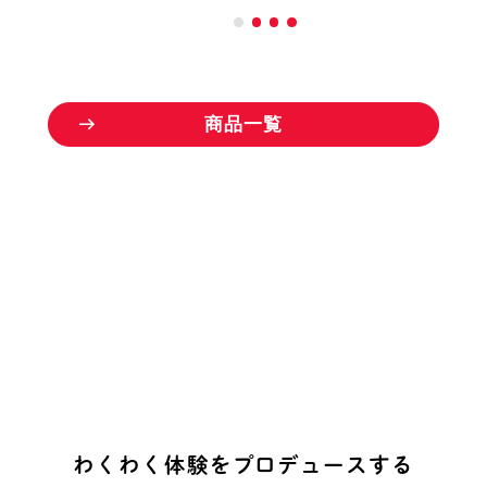
商
品
一
覧
わ
く
わ
く
体
験
を
プ
ロ
デ
ュ
ー
ス
す
る