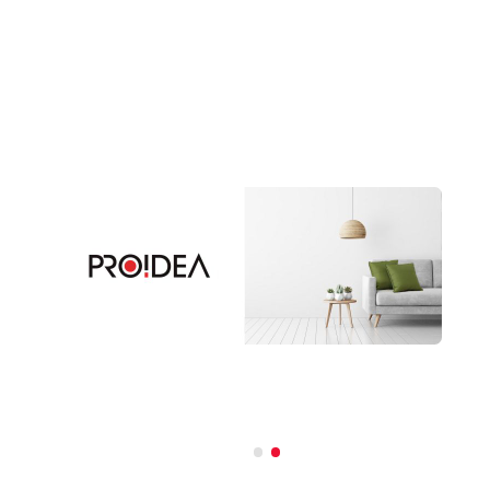
プロイデア
ア