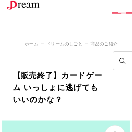
株
式
会
社
ド
リ
ー
ム
ホーム
ドリームのしごと
商品のご紹介
企
業
情
報
ド
リ
ー
ム
の
し
ご
と
【販売終了】カードゲー
採
用
情
報
ム いっしょに逃げても
お
問
い
合
わ
せ
いいのかな？
ア
ク
セ
ス
お
知
ら
せ
お
取
り
引
き
を
ご
希
望
の
方