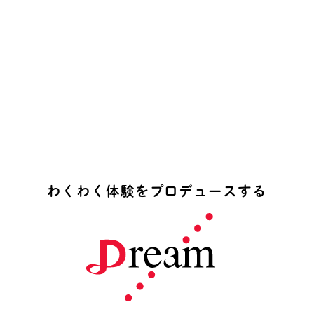
わ
く
わ
く
体
験
を
プ
ロ
デ
ュ
ー
ス
す
る