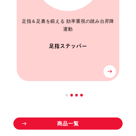
足指＆足裏を鍛える 効率重視の踏み台昇降
運動
足指ステッパー
商
品
一
覧