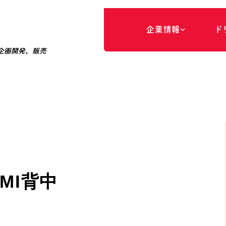
企
業
情
報
ド
企画開発、販売
ド
事
リ
業
ー
領
ム
域
に
つ
い
て
経
商
営
品
理
開
念
発
・
品
販
質
売
方
針
パ
ー
パ
ス
代
専
表
門
メ
家
ッ
マ
セ
ネ
ー
ジ
ジ
メ
ン
ト
会
商
社
品
情
の
報
ご
紹
介
MI背中
会
社
概
要
ア
ク
セ
ス
沿
革
専
門
家
の
ご
紹
介
サ
ス
テ
ナ
ブ
ル
な
取
り
組
み