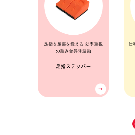
足指＆足裏を鍛える 効率重視
仕
の踏み台昇降運動
足指ステッパー