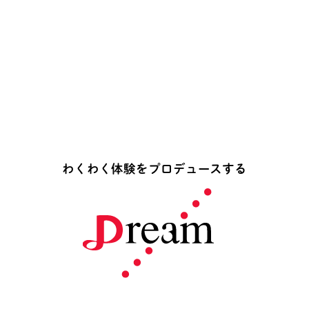
わ
く
わ
く
体
験
を
プ
ロ
デ
ュ
ー
ス
す
る