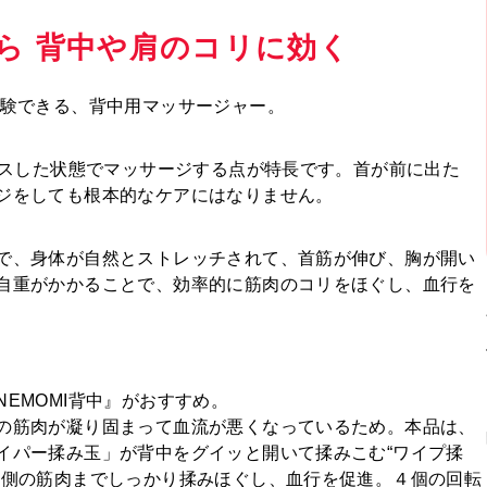
ら 背中や肩のコリに効く
体験できる、背中用マッサージャー。
クスした状態でマッサージする点が特長です。首が前に出た
ジをしても根本的なケアにはなりません。
で、身体が自然とストレッチされて、首筋が伸び、胸が開い
自重がかかることで、効率的に筋肉のコリをほぐし、血行を
EMOMI背中』がおすすめ。
の筋肉が凝り固まって血流が悪くなっているため。本品は、
イパー揉み玉」が背中をグイッと開いて揉みこむ“ワイプ揉
内側の筋肉までしっかり揉みほぐし、血行を促進。４個の回転