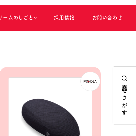
リ
ー
ム
の
し
ご
と
採
用
情
報
お
問
い
合
わ
せ
商品をさがす