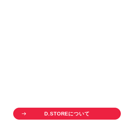
お
取
り
引
き
を
ご
希
望
の
方
B
U
S
I
N
E
S
S
P
A
R
T
N
E
R
ドリーム商品のお取り扱い事業者様を
募集しています。
一点から仕入れ可能な「D.STORE」を
ご活用いただけます。
D
.
S
T
O
R
E
に
つ
い
て