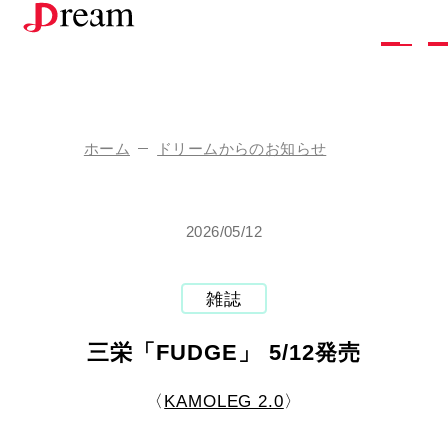
株
式
会
社
ド
リ
ー
ム
ホーム
ドリームからのお知らせ
企
業
情
報
2026/05/12
ド
リ
ー
ム
の
し
ご
と
採
用
情
報
雑誌
お
問
い
合
わ
せ
三栄「FUDGE」 5/12発売
ア
ク
セ
ス
お
知
ら
せ
〈
KAMOLEG 2.0
〉
お
取
り
引
き
を
ご
希
望
の
方