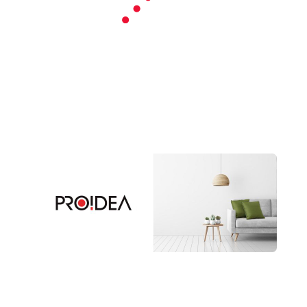
プロイデア
ア