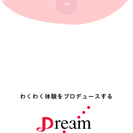
わ
く
わ
く
体
験
を
プ
ロ
デ
ュ
ー
ス
す
る