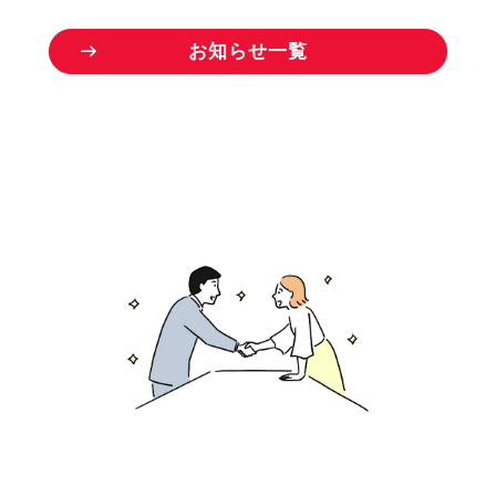
お
知
ら
せ
一
覧