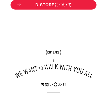
D
.
S
T
O
R
E
に
つ
い
て
CONTACT
お
問
い
合
わ
せ