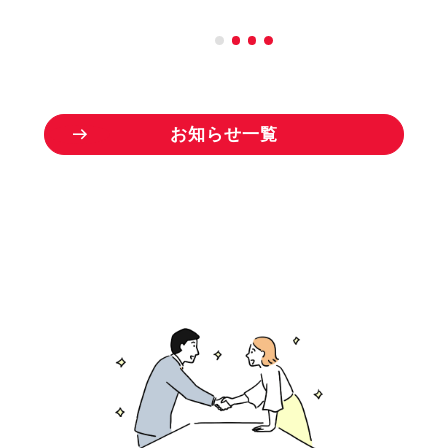
お
知
ら
せ
一
覧