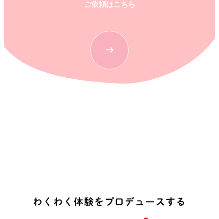
ご依頼はこちら
わ
く
わ
く
体
験
を
プ
ロ
デ
ュ
ー
ス
す
る