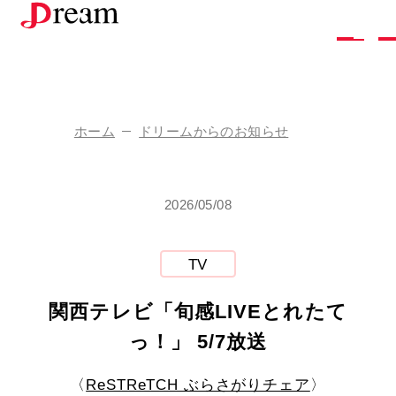
株
式
会
社
ド
リ
ー
ム
ホーム
ドリームからのお知らせ
企
業
情
報
2026/05/08
ド
リ
ー
ム
の
し
ご
と
採
用
情
報
TV
お
問
い
合
わ
せ
関西テレビ「旬感LIVEとれたて
ア
ク
セ
ス
っ！」 5/7放送
お
知
ら
せ
お
取
り
引
き
を
ご
希
望
の
方
〈
ReSTReTCH ぶらさがりチェア
〉