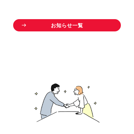
お
知
ら
せ
一
覧