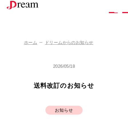
株
式
会
社
ド
リ
ー
ム
ホーム
ドリームからのお知らせ
企
業
情
報
2026/05/18
ド
リ
ー
ム
の
し
ご
と
採
用
情
報
送料改訂のお知らせ
お
問
い
合
わ
せ
ア
ク
セ
ス
お知らせ
お
知
ら
せ
お
取
り
引
き
を
ご
希
望
の
方