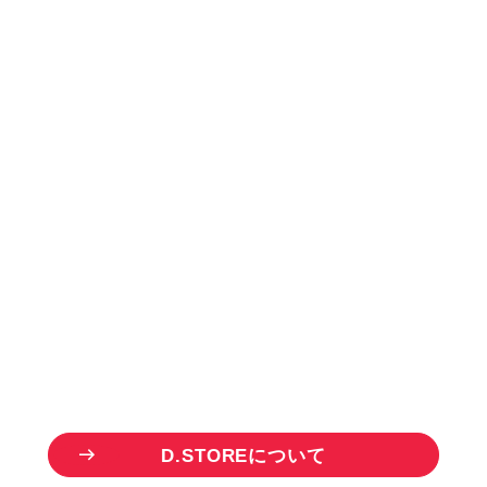
お
取
り
引
き
を
ご
希
望
の
方
B
U
S
I
N
E
S
S
P
A
R
T
N
E
R
ドリーム商品のお取り扱い事業者様を
募集しています。
一点から仕入れ可能な「D.STORE」を
ご活用いただけます。
D
.
S
T
O
R
E
に
つ
い
て