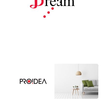
プロイデア
ア