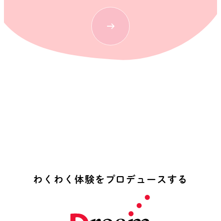
わ
く
わ
く
体
験
を
プ
ロ
デ
ュ
ー
ス
す
る