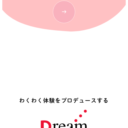
わ
く
わ
く
体
験
を
プ
ロ
デ
ュ
ー
ス
す
る