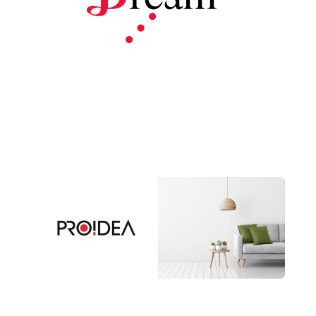
プロイデア
ア