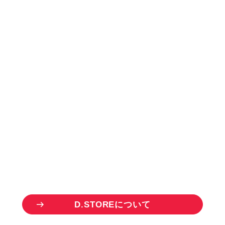
お
取
り
引
き
を
ご
希
望
の
方
B
U
S
I
N
E
S
S
P
A
R
T
N
E
R
ドリーム商品のお取り扱い事業者様を
募集しています。
一点から仕入れ可能な「D.STORE」を
ご活用いただけます。
D
.
S
T
O
R
E
に
つ
い
て