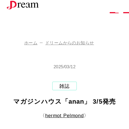
株
式
会
社
ド
リ
ー
ム
ホーム
ドリームからのお知らせ
企
業
情
報
2025/03/12
ド
リ
ー
ム
の
し
ご
と
採
用
情
報
雑誌
お
問
い
合
わ
せ
マガジンハウス「anan」 3/5発売
ア
ク
セ
ス
お
知
ら
せ
〈
hermot Pelmond
〉
お
取
り
引
き
を
ご
希
望
の
方