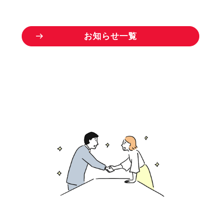
お
知
ら
せ
一
覧