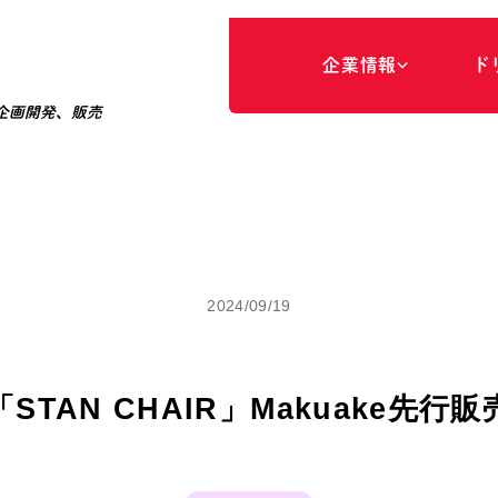
企
業
情
報
ド
企画開発、販売
ド
事
リ
業
ー
領
ム
域
に
つ
い
て
経
商
営
品
理
開
念
発
・
品
販
質
売
方
針
パ
ー
パ
ス
代
専
表
門
メ
家
ッ
マ
セ
ネ
ー
ジ
ジ
メ
ン
ト
2024/09/19
会
商
社
品
情
の
報
ご
紹
介
会
社
概
要
ア
ク
セ
ス
沿
革
「STAN CHAIR」Makuake先行販
専
門
家
の
ご
紹
介
サ
ス
テ
ナ
ブ
ル
な
取
り
組
み