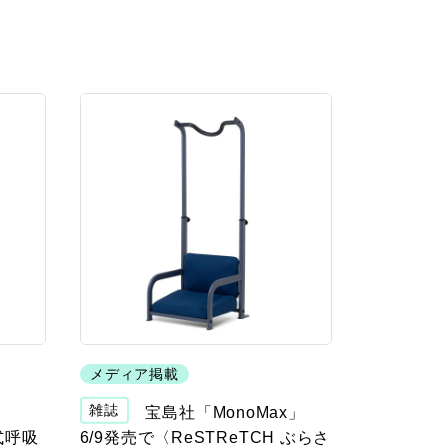
メディア掲載
雑誌
宝島社「MonoMax」
式呼吸
6/9発売で〈ReSTReTCH ぶらさ