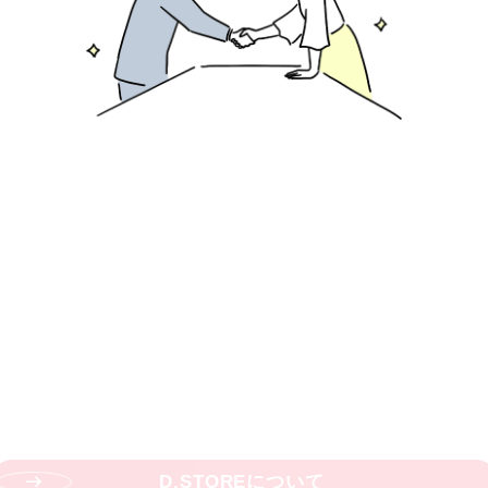
お
取
り
引
き
を
ご
希
望
の
方
B
U
S
I
N
E
S
S
P
A
R
T
N
E
R
ドリーム商品のお取り扱い事業者様を
募集しています。
一点から仕入れ可能な「D.STORE」を
ご活用いただけます。
D
.
S
T
O
R
E
に
つ
い
て