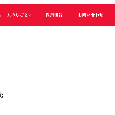
リ
ー
ム
の
し
ご
と
採
用
情
報
お
問
い
合
わ
せ
売