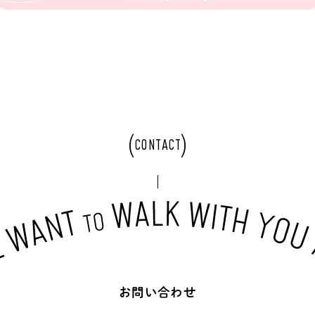
CONTACT
お
問
い
合
わ
せ