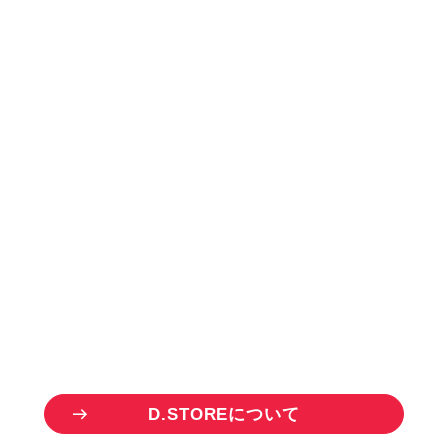
お
取
り
引
き
を
ご
希
望
の
方
B
U
S
I
N
E
S
S
P
A
R
T
N
E
R
ドリーム商品のお取り扱い事業者様を
募集しています。
一点から仕入れ可能な「D.STORE」を
ご活用いただけます。
D
.
S
T
O
R
E
に
つ
い
て