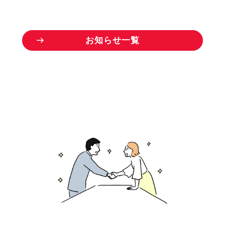
お
知
ら
せ
一
覧