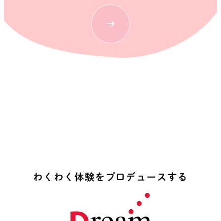
わ
く
わ
く
体
験
を
プ
ロ
デ
ュ
ー
ス
す
る