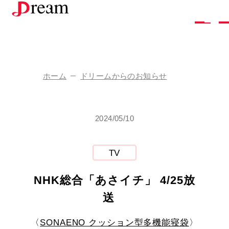
株
式
会
社
ド
リ
ー
ム
ホーム
ドリームからのお知らせ
企
業
情
報
2024/05/10
ド
リ
ー
ム
の
し
ご
と
採
用
情
報
TV
お
問
い
合
わ
せ
NHK総合「あさイチ」 4/25放
ア
ク
セ
ス
送
お
知
ら
せ
お
取
り
引
き
を
ご
希
望
の
方
〈
SONAENO クッション型多機能寝袋
〉