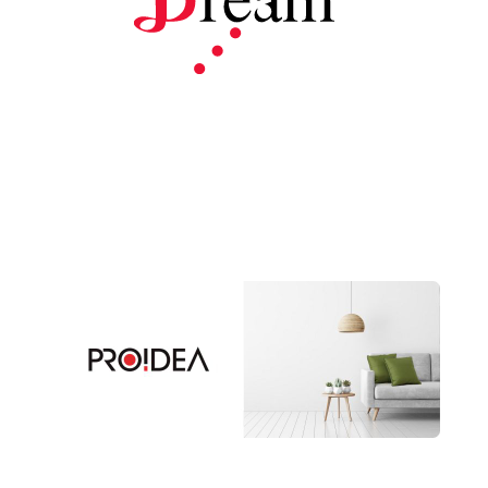
プロイデア
ア