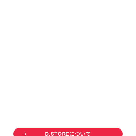
お
取
り
引
き
を
ご
希
望
の
方
B
U
S
I
N
E
S
S
P
A
R
T
N
E
R
ドリーム商品のお取り扱い事業者様を
募集しています。
一点から仕入れ可能な「D.STORE」を
ご活用いただけます。
D
.
S
T
O
R
E
に
つ
い
て