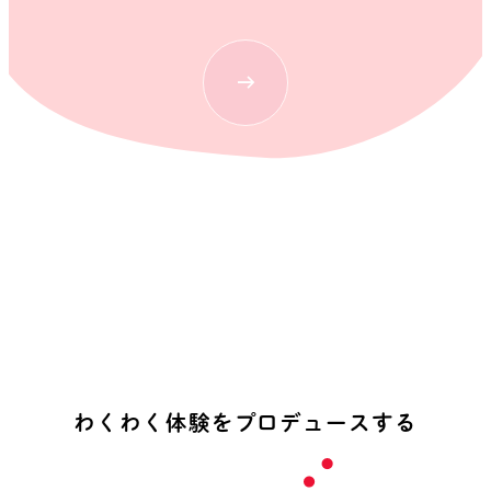
わ
く
わ
く
体
験
を
プ
ロ
デ
ュ
ー
ス
す
る