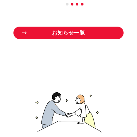
お
知
ら
せ
一
覧