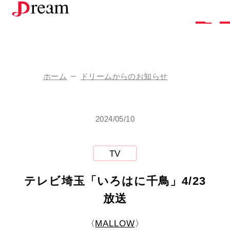
株
式
会
社
ド
リ
ー
ム
ホーム
ドリームからのお知らせ
企
業
情
報
2024/05/10
ド
リ
ー
ム
の
し
ご
と
採
用
情
報
TV
お
問
い
合
わ
せ
テレビ埼玉「いろはに千鳥」4/23
ア
ク
セ
ス
放送
お
知
ら
せ
お
取
り
引
き
を
ご
希
望
の
方
〈
MALLOW
〉