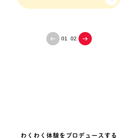
01
02
わ
く
わ
く
体
験
を
プ
ロ
デ
ュ
ー
ス
す
る