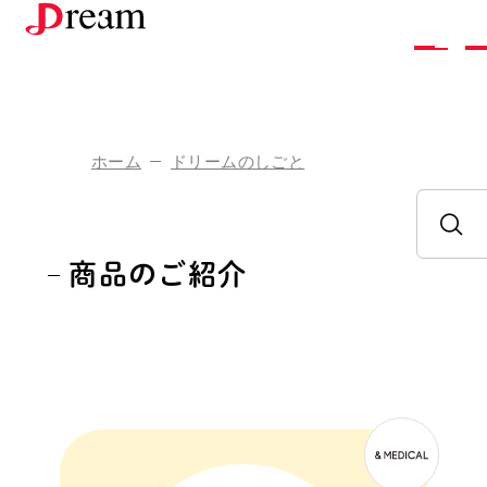
株
式
会
社
ド
リ
ー
ム
ホーム
ドリームのしごと
企
業
情
報
ド
リ
ー
ム
の
し
ご
と
商品のご紹介
採
用
情
報
お
問
い
合
わ
せ
ア
ク
セ
ス
お
知
ら
せ
お
取
り
引
き
を
ご
希
望
の
方